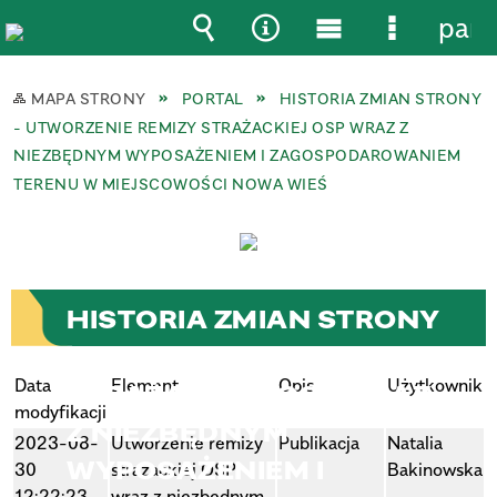
pane
Wyszukiwarka
Narzędzia
Menu
Menu
główne
szczegół
MAPA STRONY
PORTAL
HISTORIA ZMIAN STRONY
- UTWORZENIE REMIZY STRAŻACKIEJ OSP WRAZ Z
NIEZBĘDNYM WYPOSAŻENIEM I ZAGOSPODAROWANIEM
TERENU W MIEJSCOWOŚCI NOWA WIEŚ
HISTORIA ZMIAN STRONY
- UTWORZENIE REMIZY
Data
Element
Opis
Użytkownik
STRAŻACKIEJ OSP WRAZ
modyfikacji
Z NIEZBĘDNYM
2023-08-
Utworzenie remizy
Publikacja
Natalia
WYPOSAŻENIEM I
30
strażackiej OSP
Bakinowska
12:22:23
wraz z niezbędnym