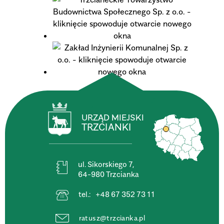
URZĄD MIEJSKI
TRZCIANKI
ul. Sikorskiego 7,
64-980 Trzcianka
tel.:
+48 67 352 73 11
ratusz@trzcianka.pl