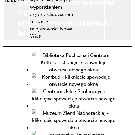
ZAGOSPODAROWANIEM
wyposażeniem i
TERENU W
zagospodarowaniem
terenu w
MIEJSCOWOŚCI NOWA
miejscowości Nowa
WIEŚ
Wieś