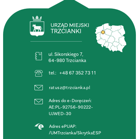
URZĄD MIEJSKI
TRZCIANKI
ul. Sikorskiego 7,
64-980 Trzcianka
tel.:
+48 67 352 73 11
ratusz@trzcianka.pl
Adres do e-Doręczeń:
AE:PL-92756-90222-
UJWED-30
Adres ePUAP:
/UMTrzcianka/SkrytkaESP