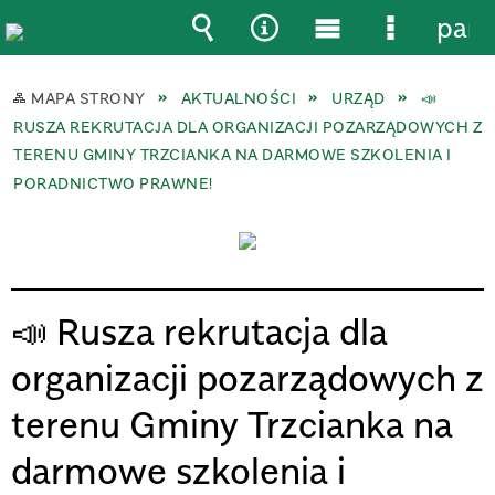
pane
Wyszukiwarka
Narzędzia
Menu
Menu
główne
szczegół
MAPA STRONY
AKTUALNOŚCI
URZĄD
📣
RUSZA REKRUTACJA DLA ORGANIZACJI POZARZĄDOWYCH Z
TERENU GMINY TRZCIANKA NA DARMOWE SZKOLENIA I
PORADNICTWO PRAWNE!
📣 Rusza rekrutacja dla
organizacji pozarządowych z
terenu Gminy Trzcianka na
darmowe szkolenia i