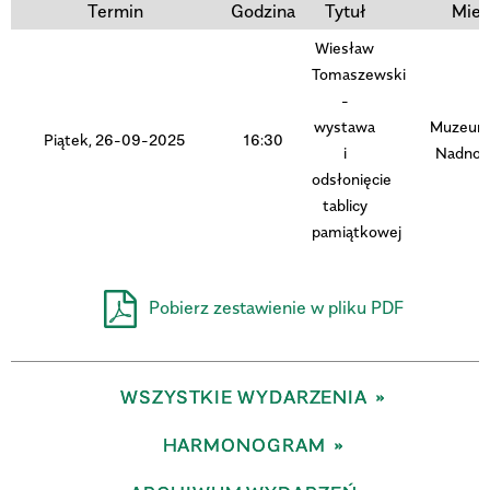
Termin
Godzina
Tytuł
Miej
Wiesław
Trwające w zakresie
Tomaszewski
—
-
wystawa
Muzeum 
Piątek, 26-09-2025
16:30
Miejsce
i
Nadnote
odsłonięcie
tablicy
pamiątkowej
Organizator
Pobierz zestawienie w pliku PDF
WSZYSTKIE WYDARZENIA
HARMONOGRAM