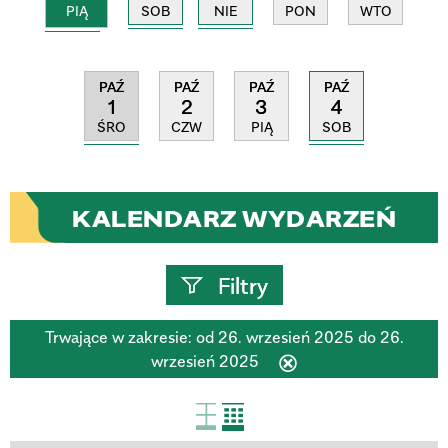
PIĄ
SOB
NIE
PON
WTO
PAŹ
PAŹ
PAŹ
PAŹ
1
4
2
3
ŚRO
SOB
CZW
PIĄ
KALENDARZ WYDARZEŃ
Filtry
Trwające w zakresie:
od 26. wrzesień 2025 do 26.
Szukana fraza
wrzesień 2025
Usuń
ten
filtr
Kategoria