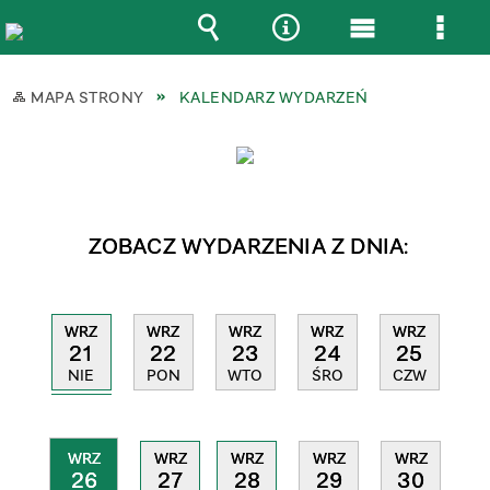
Wyszukiwarka
Narzędzia
Menu
Men
główne
szcz
MAPA STRONY
KALENDARZ WYDARZEŃ
ZOBACZ WYDARZENIA Z DNIA:
WRZ
WRZ
WRZ
WRZ
WRZ
21
22
23
24
25
NIE
PON
WTO
ŚRO
CZW
WRZ
WRZ
WRZ
WRZ
WRZ
26
27
28
29
30