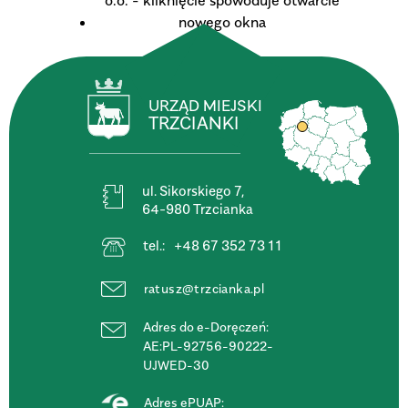
URZĄD MIEJSKI
TRZCIANKI
ul. Sikorskiego 7,
64-980 Trzcianka
tel.:
+48 67 352 73 11
ratusz@trzcianka.pl
Adres do e-Doręczeń:
AE:PL-92756-90222-
UJWED-30
Adres ePUAP: